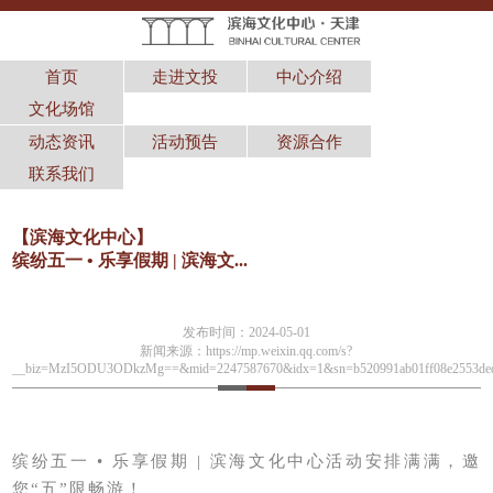
首页
走进文投
中心介绍
文化场馆
动态资讯
活动预告
资源合作
联系我们
【
滨海文化中心
】
缤纷五一 • 乐享假期 | 滨海文...
发布时间：
2024-05-01
新闻来源：
https://mp.weixin.qq.com/s?
__biz=MzI5ODU3ODkzMg==&mid=2247587670&idx=1&sn=b520991ab01ff08e2553ded3a
缤纷五一 • 乐享假期 | 滨海文化中心活动安排满满，邀
您“五”限畅游！