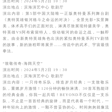
演出时间：2024年5月2日 10：30
演出地点：滨海演艺中心 歌剧厅
演出内容：第5部中国大陆唯一正版奥特曼系列舞台剧
《奥特英雄银河格斗之命运的对决》，全景光影+实景舞
美，体术高手们的正面对抗，淋漓尽致展现特摄美学，奥
特英雄VS阿布索留特人，惊动银河的命运之战，一触即
发。由全新奥特英雄角色出演的紧扣奥特曼系列TV剧情
的故事，新的旅程即将展开……传说中的武术、宇宙最强
拳法。
“致敬传奇-海阔天空”
演出时间：2024年5月2日 19：30
演出地点：滨海演艺中心 歌剧厅
演出内容：一只传奇乐队，缔造岁月经典；一支致敬乐
队，重燃岁月激情！120分钟的畅快淋漓、30首耳熟能详
的经典金曲，你我一起共唱！BEYOND不仅仅是一支乐
队，不止是一首首经典的旋律，而是代表着一个时代，一
种年轻向上的激情，一颗不曾妥协的心。时间匆匆就像流