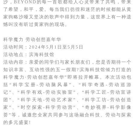
沙，BEYOND的每一首歌都给人心灵带来了共鸣，带来
了希望，和平，爱。每当我们彷徨和迷茫的时候都能从黄
家驹略沙哑又坚决的歌声中得到力量，这世界上有一种遗
憾叫没有听过黄家驹的现场。
科学魔力 劳动创想嘉年华
活动时间：2024年5月1日至5月5日
活动地点：滨海科技馆
活动内容：亲爱的同学们与家长朋友们，您是否期待一个
知识丰富、互动性强的五一假期?滨海科技馆倾力打造的
科学魔力·劳动创想嘉年华”即将拉开帷幕。本次活动包
括“科学宝册-劳动脑风暴”、“科学奇遇-劳动巡游
记”、“科学有戏-劳动实验室”、“科学工匠-劳动宣讲
团”、“科学天地-劳动艺术家”、“科学工坊-劳动创造
家”、“时空探索-科学劳动营”、“奇妙视界-科学影像
荟”等，诚邀您全家共同参与这场融合科技、劳动与探索
的多元盛宴!