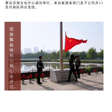
赛在滨海文化中心成功举行，来自集团各部门及子公司共11
支代表队同台竞技。
国
旗
飘
扬
映
初
心
同
心
奋
进
启...
了解更多